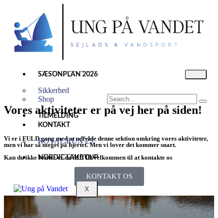
SÆSONPLAN 2026
Sikkerhed
Shop
Vores aktiviteter er på vej her på siden!
TILMELDING
KONTAKT
Vi er i FULD gang med at udfylde denne sektion omkring vores aktiviteter,
ROYAL RUN 25
men vi har så meget på hjertet. Men vi lover det kommer snart.
Kan du ikke venter er du ALTID velkommen til at kontakte os
NORDIC LAKE CUP
KONTAKT OS
X